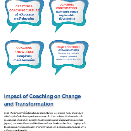
COACHING
CREATING A
CONVERSATION
COACHING CULTURE
แนวทางการสนทนา
สร้างวัฒนธรรม
ในรูปแบบโค้ช
การโค้ชในองค์กร
ที่มีประสิทธิผล
COACHING TOOLS
COACHING
เครื่องมือในการโค้ช
KNOWLEDGE
(Some of the tools will
ความรู้สำหรับ
require password.
การเป็นโค้ช พี่เลี้ยง
บางส่วนอาจต้องใช้รหัสนำเข้า)
Impact of Coaching on Change
and Transformation
คำว่า “Agile” เป็นคำที่เริ่มใช้กันในกลุ่มงานเทคโนโลยี ซึ่งหมายถึง คล่องแคล่ว ว่องไว
แต่ในปัจจุบันเป็นสิ่งที่แทบทุกหน่วยงานมองหา ไม่ว่าในการพัฒนาสินค้าและบริการ ใน
ด้านพัฒนาองค์กร และการบริหารจัดการทรัพยากรมนุษย์ นั่นเป็นเพราะความรวดเร็ว
(Speed) ของการเปลี่ยนแปลงที่เกิดขึ้นรอบๆตัวเรา ทีมหรือองค์กรที่ขาด “Agility” หรือ
โครงสร้างและกระบวนการการทำงานที่มีความคล่องตัว จะเสี่ยงในการถูกคลื่นของการ
เปลี่ยนแปลงกลืนหายไป