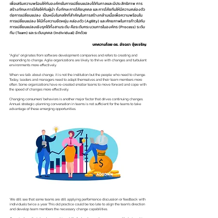
เพื่อเสริมความพร้อมให้กับองค์กรในการเปลี่ยนแปลงได้ทันกาลและมีประสิทธิภาพ การ
สร้างทักษะการโค้ชให้กับผู้นำ ทั้งทักษะการโค้ชบุคคล และการโค้ชทีมให้มีความคล่องตัว
ต่อการเปลี่ยนแปลง เป็นหนึ่งในกลไกที่สำคัญในการสร้างกล้ามเนื้อเพื่อความพร้อมใน
การเปลี่ยนแปลง ให้มีทั้งความยืดหยุ่น คล่องตัว (Agility) และศักยภาพในการก้าวไปกับ
การเปลี่ยนแปลงเชิงรุกได้ทั้งสามระดับ คือระดับกระบวนการในองค์กร (Process) ระดับ
ทีม (Team) และระดับบุคคล (Individual) อีกด้วย
บทความโดย ดร. อัจฉรา จุ้ยเจริญ
"Agile" originates from software development companies and refers to creating and
responding to change. Agile organizations are likely to thrive with changes and turbulent
environments more effectively.
When we talk about change, it is not the institution but the people who need to change.
Today, leaders and managers need to adapt themselves and their team members more
often. Some organizations have re-created smaller teams to move forward and cope with
the speed of changes more effectively.
Changing consumers' behaviors is another major factor that drives continuing changes.
Annual strategic-planning conversation in teams is not sufficient for the teams to take
advantage of these emerging opportunities.
We still see that some teams are still applying performance discussion or feedback with
individuals twice a year. This old practice could be too late to align the team's direction
and develop team members the necessary change capabilities.