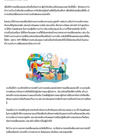
เพื่อให้การเปลี่ยนแปลงเกิดขึ้นทันกาล ผู้นำทีมต้องปรับตนเองและทีมได้เร็ว ลักษณะการ
ทำงานจึงจำเป็นต้องเปลี่ยนจากทีมใหญ่อุ้ยอ้ายให้เป็นทีมเล็กๆ เพื่อให้ขับเคลื่อนได้เร็ว มี
การปรับเปลี่ยนบทบาทความรับผิดชอบบ่อยขึ้น
ในขณะที่เป้าหมายเปลี่ยนไปตามความต้องการของลูกค้า แต่เราจะเห็นว่าการบริหารคน
ยังคงใช้รูปแบบเดิม เช่นประเมินผลงานปีละสองครั้ง คือกลางปีและปลายปี กว่าลูกน้อง
จะได้รับ feedback ในการปฏิบัติงานว่าจะต้องปรับปรุงอะไร บางทีก็สายเกินไป อีกทั้ง
การขึ้นเงินเดือน ไม่ได้สะท้อนผลงานที่ได้ทุ่มเทต่อเป้าหมายของการเปลี่ยนแปลง เช่น ทีม
ที่สร้างความสามารถให้องค์กรปรับเปลี่ยนได้อย่างราบรื่น กลับไม่ได้รับผลตอบแทนที่เห็น
ได้ชัด เพราะ KPI ที่ใช้ในการประเมินผลงานยังเป็นหัวข้อเดิมที่ตั้งไว้เมือตอนต้นปี ในขณะ
ที่งานจริงๆ เปลี่ยนแปลงไประหว่างปี
จะเห็นได้ว่า องค์กรที่สามารถสร้างความคล่องแคล่วต่อการเปลี่ยนแปลงได้ จะลงทุนใน
การพัฒนาทักษะการโค้ชให้กับผู้บริหารและผู้จัดการ มีองค์กรที่เริ่มใช้การโค้ช เข้ามา
แทนที่การประเมินผลงานแบบดั้งเดิม โดยให้ผู้บริหารและผู้จัดการใช้เวลาในการโค้ชเพื่อ
พัฒนาบุคลากรในทีมและทีมงาน และประเมินบุคลากรในด้านความคืบหน้าของการเรียน
รู้
โดยเริ่มจาก ช่วยให้บุคลากรจัดลำดับความสำคัญของเป้าหมายและงาน ให้ Feedback
ในการปฏิบัติ ใช้การสนทนาแบบโค้ชเพื่อดึงศักยภาพในตัวบุคลากรด้านที่สอดคล้องกับ
ความต้องการของธุรกิจ และสอดคล้องกับแผนการเรียนรู้เพื่อสร้างสมรรถนะที่พร้อม
ต่อการเปลี่ยนแปลง และสร้างให้เขาเป็นผู้นำที่ดี
ไม่ว่าจะเราจะชอบการเปลี่ยนแปลงหรือไม่ก็ตาม เราไม่สามารถหลีกเลี่ยงสถานการณ์ที่
เปลี่ยนไปอย่างรวดเร็ว คาดเดายาก ไม่แน่นอน ซับซ้อน และคลุมเครือ