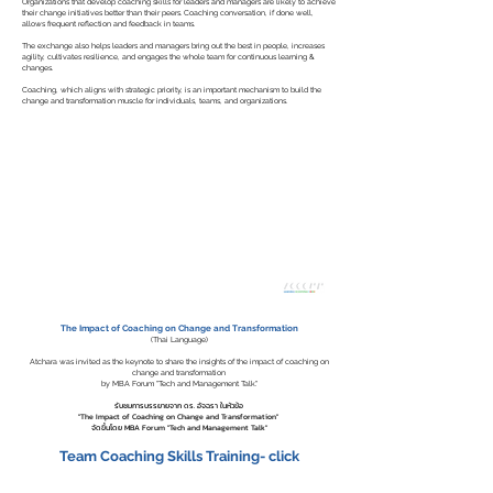
Organizations that develop coaching skills for leaders and managers are likely to achieve
their change initiatives better than their peers. Coaching conversation, if done well,
allows frequent reflection and feedback in teams.
The exchange also helps leaders and managers bring out the best in people, increases
agility, cultivates resilience, and engages the whole team for continuous learning &
changes.
Coaching, which aligns with strategic priority, is an important mechanism to build the
change and transformation muscle for individuals, teams, and organizations.
The Impact of Coaching on Change and Transformation
(Thai Language)
Atchara was invited as the keynote to share the insights of the impact of coaching on
change and transformation
by MBA Forum "Tech and Management Talk."
รับชมการบรรยายจาก ดร. อัจฉรา ในหัวข้อ
"The Impact of Coaching on Change and Transformation"
จัดขึ้นโดย MBA Forum "Tech and Management Talk"
Team Coaching Skills Training- click