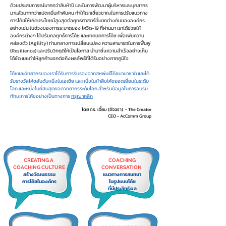
ด้วยประสบการณ์มากกว่าสิบห้าปี และในการพัฒนาผู้บริหารและบุคลากร
มาแล้วมากกว่าแปดหมื่นห้าพันคน ทำให้เราเชี่ยวชาญในการปรับแนวทาง
การโค้ชให้เกิดประโยชน์สูงสุดต่อยุทธศาสตร์ที่แตกต่างกันขององค์กร
อย่างเช่น ในช่วงของการระบาดของ โควิด-19 ที่ผ่านมา เราได้ช่วยให้
องค์กรต่างๆ ได้ปรับกลยุทธ์การโค้ช และเทคนิคการโค้ช​ เพื่อเพิ่มความ
คล่องตัว (Agility) ท่ามกลางการเปลี่ยนแปลง ความสามารถในการฟื้นฟู
(Resilience) และปรับวิกฤติให้เป็นโอกาส นำมาซึ่งความสำเร็จอย่างเห็น
ได้ชัด และทำให้ลูกค้าบอกต่อถึงผลลัพธ์ที่ได้รับอย่างภาคภูมิใจ
โค้ชและวิทยากรของเราได้รับการรับรองจากสหพันธ์โค้ชนานาชาติ และได้
รับรางวัลโค้ชอันดับหนึ่งในเอเซีย และหนึ่งในห้าสิบโค้ชยอดเยี่ยมในระดับ
โลก และหนึ่งในยี่สิบสุดยอดวิทยากรระดับโลก สำหรับข้อมูลในการอบรม
ทักษะการโค้ชอย่างเป็นทางการ
กรุณาคลิก
โดย ดร. เจี๊ยบ (อัจฉรา) - The Creator
CEO - AcComm Group
CREATING A
COACHING
COACHING CULTURE
CONVERSATION
สร้างวัฒนธรรม
แนวทางการสนทนา
การโค้ชในองค์กร
ในรูปแบบโค้ช
ที่มีประสิทธิผล