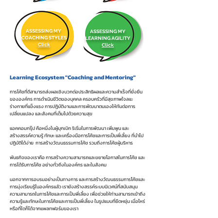
ASSESSING MY
ASSESSING MY
COACHING STYLES
LEARNING AGILITY
Click
Click
Learning Ecosystem "Coaching and Mentoring"
การโค้ชที่ดีสามารถส่งผลเชิงบวกต่อประสิทธิผลและความสำเร็จที่ยั่งยืน
ขององค์กร การดำเนินชีวิตของบุคคล ครอบครัวที่มีสุขภาพใจลแะ
ร่างกายที่แข็งแรง การปฏิบัติงานและการพัฒนาตนเองให้ทันต่อการ
เปลี่ยนแปลง และสังคมที่เต็มไปด้วยความสุข
แอคคอมกรุ๊ป คือหนึ่งในผู้บุกเบิก ริเริ่มในการพัฒนา เพิ่มพูน และ
สร้างสรรค์ความรู้ ทักษะ และเครื่องมือการโค้ชและการเป็นพี่เลี้ยง ที่นำไป
ปฏิบัติได้ง่าย การสร้างวัฒนธรรมการโค้ช รวมถึงการโค้ชผู้บริหาร
พันธกิจของเราคือ การสร้างความสามารถและขยายโอกาสในการโค้ช และ
การได้รับการโค้ช อย่างทั่วถึงในองค์กร และในสังคม
นอกจากการอบรมอย่างเป็นทางการ และการสร้างวัฒนธรรมการโค้ชและ
การมุ่งเรียนรู้ในองค์กรแลัว เรายังสร้างสรรค์ระบบนิเวศน์ที่สนับสนุน
ความสามารถในการโค้ชและการเป็นพี่เลี้ยง เพื่อช่วยให้ท่านสามารถเข้าถึง
ความรู้และทักษะในการโค้ชและการเป็นพี่เลี้ยง ในรูปแบบที่ยืดหยุ่น เมื่อไหร่
หรือที่ใดก็ได้จากแพลทฟอร์มของเรา