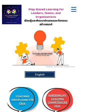
Play-Based Learning for
Leaders, Teams, and
Organiza
tions
เรียนรู้และพัฒนาผ่านเกมและกิจกรรม
สร้างสรรค์
Welcome to AcComm Group's Coaching Gym
"COACHING AND MENTORING"
Coaching & Learning Ecosystem
©Copyright - AcComm Group - All rights reserved.
English
ASSESSING MY
COACHING
COACHNG
KNOWLEDGE VTR
COMPETENCIES
Click
Click